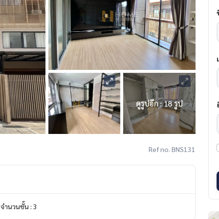
ดูรูปอีก : 18 รูป
Ref no. BNS131
จำนวนชั้น : 3