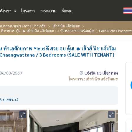
สังหาฯ
โครงการ
บทความ
ติดต่อ
เลียบคลองประปา แคราย ปากเกร็ด
เฮ้าส์ นิช แจ้งวัฒนะ
ld ดี สวย จบ คุ้ม! 🔥 เฮ้าส์ นิช แจ้งวัฒนะ / 3 ห้องนอน (ขายพร้อมผู้เช่า), Haus Niche Ch
น ทำเลศักยภาพ Yield ดี สวย จบ คุ้ม! 🔥 เฮ้าส์ นิช แจ้งวัฒ
che Chaengwattana / 3 Bedrooms (SALE WITH TENANT)
่อ 06/08/2569
แจ้งวัฒนะ เมืองทอง
โครงการ : เฮ้าส์ นิช แจ้งวัฒนะ
 บ./ตร.ว.)