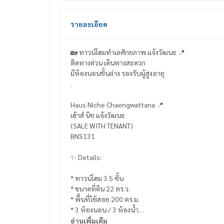
รายละเอียด
🏡 ทาวน์โฮมทำเลศักยภาพ แจ้งวัฒนะ 📍
ติดทางด่วน เดินทางสะดวก
มีห้องนอนชั้นล่าง รองรับผู้สูงอายุ
.
Haus Niche Chaengwattana 📍
เฮ้าส์ นิช แจ้งวัฒนะ
(SALE WITH TENANT)
BNS131
✨ Details:
* ทาวน์โฮม 3.5 ชั้น
* ขนาดที่ดิน 22 ตร.ว.
* พื้นที่ใช้สอย 200 ตร.ม.
* 3 ห้องนอน / 3 ห้องน้ำ
* ที่จอดรถ 2 คัน
อ่านเพิ่มเติม