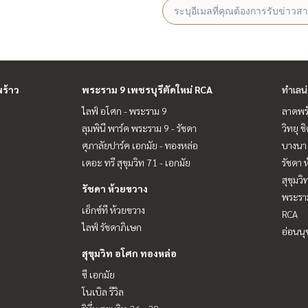
ร้าว
พระราม 9 เพชรบุรีตัดใหม่ RCA
ทำเลน
ไลฟ์ อโศก - พระราม 9
ลาดพร้
ลุมพินี พาร์ค พระราม 9 - รัชดา
วิทยุ 
ศุภาลัยปาร์ค เอกมัย - ทองหล่อ
บางนา 
เดอะ ทรี สุขุมวิท 71 - เอกมัย
รัชดา 
สุขุมว
รัชดา ห้วยขวาง
พระราม
เอ็กซ์ที ห้วยขวาง
RCA
ไลฟ์ รัชดาภิเษก
อ่อนนุ
สุขุมวิท อโศก ทองหล่อ
ซี เอกมัย
โนเบิล รีวิล