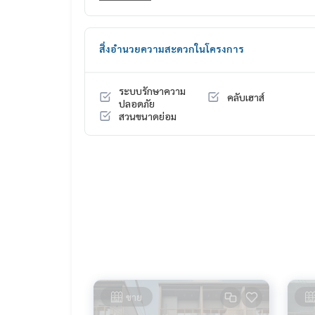
* หันหน้าทิศเหนือ
Highlights:
สิ่งอำนวยความสะดวกในโครงการ
🍃 ทำเลทอง ติดทางด่วน
🍃 มีห้องนอนชั้นล่าง
✨ ฟรี! เฟอร์นิเจอร์
ระบบรักษาความ
คลับเฮาส์
✨ ฟรี! เครื่องปรับอากาศ
ปลอดภัย
สวนขนาดย่อม
🚇 Nearby:
* MRT แจ้งวัฒนะ-ปากเกร็ด 28: 3 กม.
* โรงพยาบาลเวิลด์เมดิคอล: 2.8 กม.
* International School Bangkok (ISB): 3.5 กม.
* Central Chaengwattana: 2.8 กม.
จากราคา 5.4 ล้านบาท เหลือเพียง
🔥 4.59 ล้านบาท !! (ค่าโอน 50/50) 🔥
---
ขาย
HOME - REAL ESTATE SERVICES