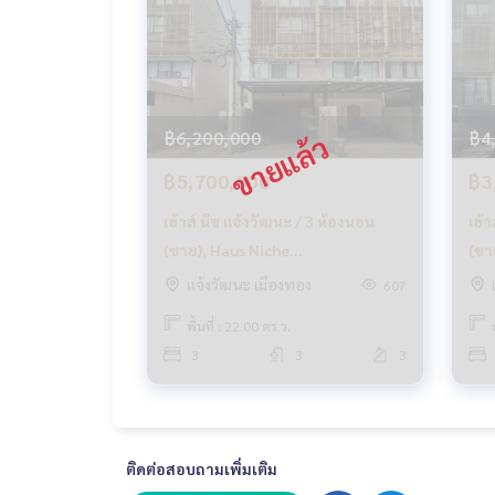
📞
062-879-5289
LINE: @homethailand
#HOMEREALESTATESERVICES
#นายหน้าที่จริงใจ #รับฝากขายอสังหา
#HausNicheChaengwattana #ทาวน์โฮมแจ้งวัฒนะ
฿6,200,000
฿4
#MRTสายสีชมพู #บ้านพร้อมผู้เช่า
฿5,700,000
฿3
เฮ้าส์ นิช แจ้งวัฒนะ / 3 ห้องนอน
เฮ้า
(ขาย), Haus Niche
(ขา
Chaengwattana / 3 Bedrooms
Cha
แจ้งวัฒนะ เมืองทอง
607
(SALE) GOLF016
(SA
พื้นที่ : 22.00 ตร.ว.
3
3
3
ติดต่อสอบถามเพิ่มเติม