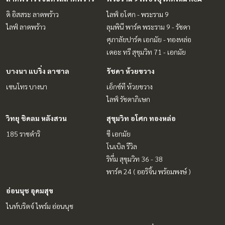
ดิ อิสสระ ลาดพร้าว
ไลฟ์ อโศก - พระราม 9
ไลฟ์ ลาดพร้าว
ลุมพินี พาร์ค พระราม 9 - รัชดา
ศุภาลัยปาร์ค เอกมัย - ทองหล่อ
เดอะ ทรี สุขุมวิท 71 - เอกมัย
บางนา แบริ่ง ลาซาล
รัชดา ห้วยขวาง
เซนโทร บางนา
เอ็กซ์ที ห้วยขวาง
ไลฟ์ รัชดาภิเษก
วิทยุ ชิดลม หลังสวน
สุขุมวิท อโศก ทองหล่อ
185 ราชดำริ
ซี เอกมัย
โนเบิล รีวิล
ริทึ่ม สุขุมวิท 36 - 38
พาร์ค 24 ( ออริจิ้น พร้อมพงษ์ )
อ่อนนุช อุดมสุข
ไนท์บริดจ์ ไพร์ม อ่อนนุช