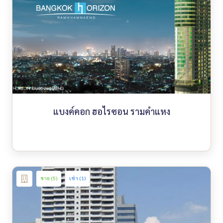
แบงค์คอก ฮอไรซอน รามคำแหง
ขาย (5)
เช่า (1)