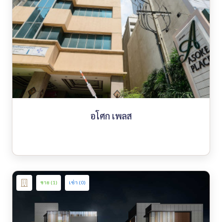
อโศก เพลส
ขาย (1)
เช่า (0)