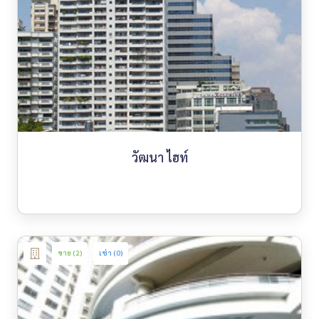
วัฒนา ไฮท์
ขาย (2)
เช่า (0)