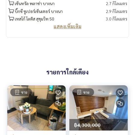
เซ็นทรัล พลาซ่า บางนา
2.7 กิโลเมตร
✔️ ข้อมูลเชิงลึกโดยผู้เชี่ยวชาญในพื้นที่
✔️ รับฝากขาย รับซื้อ ขายฝาก จำนอง
บิ๊กซี ซูเปอร์เซ็นเตอร์ บางนา
2.9 กิโลเมตร
เทสโก้ โลตัส สุขุมวิท 50
3.0 กิโลเมตร
📲 Follow us:
แสดงเพิ่มเติม
www.homerealestateservices.co.th
“HOME - Real Estate Services”
Facebook | IG | TikTok | YouTube
#HOMEREALESTATESERVICES
#นายหน้าที่จริงใจ #รับฝากขายอสังหา
รายการใกล้เคียง
ขาย
ขาย
฿4,300,000