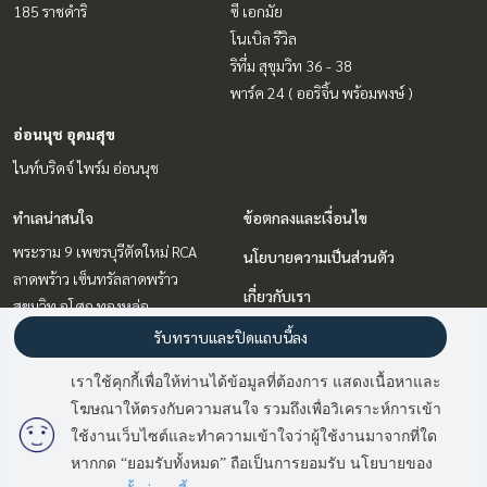
185 ราชดำริ
ซี เอกมัย
โนเบิล รีวิล
ริทึ่ม สุขุมวิท 36 - 38
พาร์ค 24 ( ออริจิ้น พร้อมพงษ์ )
อ่อนนุช อุดมสุข
ไนท์บริดจ์ ไพร์ม อ่อนนุช
ทำเลน่าสนใจ
ข้อตกลงและเงื่อนไข
พระราม 9 เพชรบุรีตัดใหม่ RCA
นโยบายความเป็นส่วนตัว
ลาดพร้าว เซ็นทรัลลาดพร้าว
เกี่ยวกับเรา
สุขุมวิท อโศก ทองหล่อ
บางนา แบริ่ง ลาซาล
วิธีการฝากขาย-เช่า
รับทราบและปิดแถบนี้ลง
อ่อนนุช อุดมสุข
ติดต่อ
เราใช้คุกกี้เพื่อให้ท่านได้ข้อมูลที่ต้องการ แสดงเนื้อหาและ
วิทยุ ชิดลม หลังสวน
โฆษณาให้ตรงกับความสนใจ รวมถึงเพื่อวิเคราะห์การเข้า
มี
2
คนกำลังดูประกาศนี้
รัชดา ห้วยขวาง
ใช้งานเว็บไซต์และทำความเข้าใจว่าผู้ใช้งานมาจากที่ใด
หากกด “ยอมรับทั้งหมด” ถือเป็นการยอมรับ นโยบายของ
ติดต่อสอบถาม