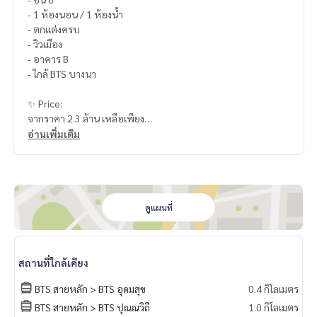
- 1 ห้องนอน / 1 ห้องน้ำ
- ตกแต่งครบ
- วิวเมือง
- อาคาร B
- ใกล้ BTS บางนา
✨ Price:
จากราคา 2.3 ล้าน เหลือเพียง
2,190,000 บาท (ค่าโอน 50/50)
อ่านเพิ่มเติม
บริการสินเชื่อฟรี! เลือกได้ทุกธนาคาร
ดอกเบี้ยพิเศษ วงเงินสูงสุด 90-100%
______________________
ดูแผนที่
HOME - REAL ESTATE SERVICES
📞
062-879-5289
สถานที่ใกล้เคียง
LINE: @homethailand
หรือคลิก
https://lin.ee/2g9eaj7
BTS สายหลัก > BTS อุดมสุข
0.4 กิโลเมตร
BTS สายหลัก > BTS ปุณณวิถี
1.0 กิโลเมตร
✔️ ที่ปรึกษามืออาชีพ ประสบการณ์มากกว่า 6 ปี