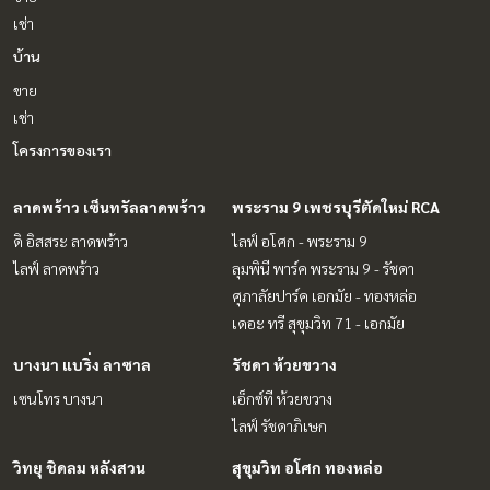
เช่า
บ้าน
ขาย
เช่า
โครงการของเรา
ลาดพร้าว เซ็นทรัลลาดพร้าว
พระราม 9 เพชรบุรีตัดใหม่ RCA
ดิ อิสสระ ลาดพร้าว
ไลฟ์ อโศก - พระราม 9
ไลฟ์ ลาดพร้าว
ลุมพินี พาร์ค พระราม 9 - รัชดา
ศุภาลัยปาร์ค เอกมัย - ทองหล่อ
เดอะ ทรี สุขุมวิท 71 - เอกมัย
บางนา แบริ่ง ลาซาล
รัชดา ห้วยขวาง
เซนโทร บางนา
เอ็กซ์ที ห้วยขวาง
ไลฟ์ รัชดาภิเษก
วิทยุ ชิดลม หลังสวน
สุขุมวิท อโศก ทองหล่อ