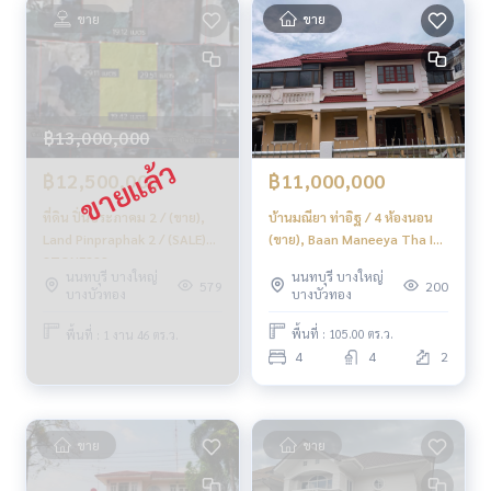
✔️ ที่ปรึกษามืออาชีพ ประสบการณ์มากกว่า 6 ปี
ขาย
ขาย
✔️ ข้อมูลเชิงลึกโดยผู้เชี่ยวชาญในพื้นที่
✔️ รับฝากขาย รับซื้อ ขายฝาก จำนอง
📲 Follow us:
www.homerealestateservices.co.th
฿13,000,000
“HOME - Real Estate Services”
Facebook | IG | TikTok | YouTube
฿11,000,000
฿12,500,000
บ้านมณียา ท่าอิฐ / 4 ห้องนอน
ที่ดิน ปิ่นประภาคม 2 / (ขาย),
#HOMEREALESTATESERVICES
(ขาย), Baan Maneeya Tha It /
Land Pinpraphak 2 / (SALE)
#นายหน้าที่จริงใจ #รับฝากขายอสังหา
4 Bedrooms (FOR SALE)
STONE822
#ออฟฟิศบางใหญ่ #สำนักงานบางใหญ่
นนทบุรี บางใหญ่
นนทบุรี บางใหญ่
AOM094
200
579
#ตลาดบางใหญ่ #บางใหญ่
บางบัวทอง
บางบัวทอง
พื้นที่ : 105.00 ตร.ว.
พื้นที่ : 1 งาน 46 ตร.ว.
4
4
2
ขาย
ขาย