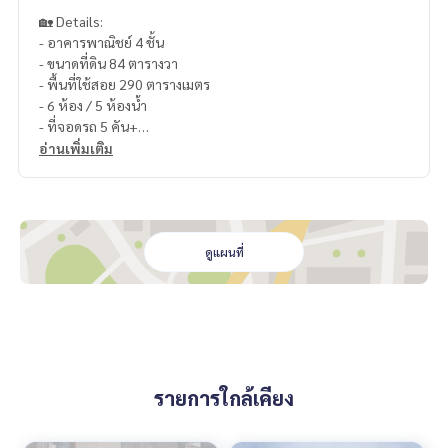
🏡 Details:
- อาคารพาณิชย์ 4 ชั้น
- ขนาดที่ดิน 84 ตารางวา
- พื้นที่ใช้สอย 290 ตารางเมตร
- 6 ห้อง / 5 ห้องน้ำ
- ที่จอดรถ 5 คัน+
- ทำเลแปลงมุม
อ่านเพิ่มเติม
✨ Price:
19,500,000 บาท (ค่าโอน 50/50)
บริการสินเชื่อฟรี! เลือกได้ทุกธนาคาร
ดูแผนที่
ดอกเบี้ยพิเศษ วงเงินสูงสุด 90-100%
______________________
HOME - REAL ESTATE SERVICES
📞
062-879-5289
รายการใกล้เคียง
LINE: @homethailand
หรือคลิก
https://lin.ee/2g9eaj7