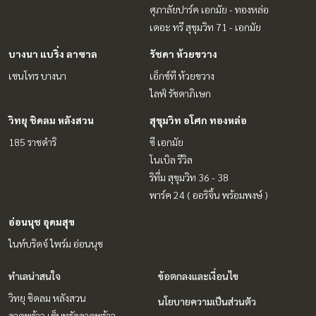
ศุภาลัยปาร์ค เอกมัย - ทองหล่อ
เดอะ ทรี สุขุมวิท 71 - เอกมัย
บางนา แบริ่ง ลาซาล
รัชดา ห้วยขวาง
เซนโทร บางนา
เอ็กซ์ที ห้วยขวาง
ไลฟ์ รัชดาภิเษก
วิทยุ ชิดลม หลังสวน
สุขุมวิท อโศก ทองหล่อ
185 ราชดำริ
ซี เอกมัย
โนเบิล รีวิล
ริทึ่ม สุขุมวิท 36 - 38
พาร์ค 24 ( ออริจิ้น พร้อมพงษ์ )
อ่อนนุช อุดมสุข
ไนท์บริดจ์ ไพร์ม อ่อนนุช
ทำเลน่าสนใจ
ข้อตกลงและเงื่อนไข
วิทยุ ชิดลม หลังสวน
นโยบายความเป็นส่วนตัว
ลาดพร้าว เซ็นทรัลลาดพร้าว