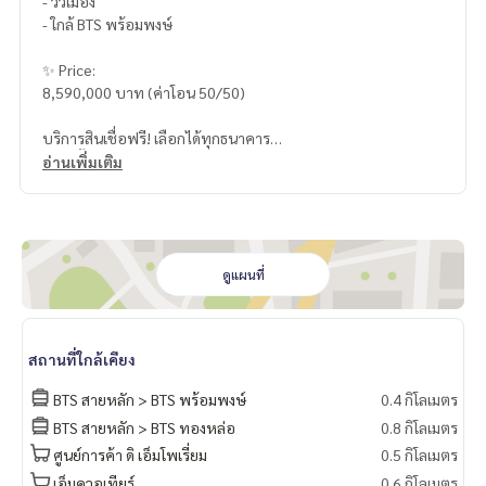
- วิวเมือง
- ใกล้ BTS พร้อมพงษ์
✨ Price:
8,590,000 บาท (ค่าโอน 50/50)
บริการสินเชื่อฟรี! เลือกได้ทุกธนาคาร
ดอกเบี้ยพิเศษ วงเงินสูงสุด 90-100%
อ่านเพิ่มเติม
______________________
HOME - REAL ESTATE SERVICES
📞
062-879-5289
ดูแผนที่
LINE: @homethailand
หรือคลิก
https://lin.ee/2g9eaj7
สถานที่ใกล้เคียง
✔️ ที่ปรึกษามืออาชีพ ประสบการณ์มากกว่า 6 ปี
✔️ ข้อมูลเชิงลึกโดยผู้เชี่ยวชาญในพื้นที่
BTS สายหลัก > BTS พร้อมพงษ์
0.4 กิโลเมตร
✔️ รับฝากขาย รับซื้อ ขายฝาก จำนอง
BTS สายหลัก > BTS ทองหล่อ
0.8 กิโลเมตร
ศูนย์การค้า ดิ เอ็มโพเรี่ยม
0.5 กิโลเมตร
📲 Follow us:
www.homerealestateservices.co.th
เอ็มควอเทียร์
0.6 กิโลเมตร