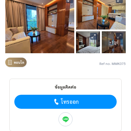
+3 รูป
คอนโด
Ref no. MMK075
ข้อมูลติดต่อ
โทรออก