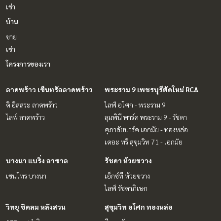
เช่า
บ้าน
ขาย
เช่า
โครงการของเรา
ลาดพร้าว เซ็นทรัลลาดพร้าว
พระราม 9 เพชรบุรีตัดใหม่ RCA
ดิ อิสสระ ลาดพร้าว
ไลฟ์ อโศก - พระราม 9
ไลฟ์ ลาดพร้าว
ลุมพินี พาร์ค พระราม 9 - รัชดา
ศุภาลัยปาร์ค เอกมัย - ทองหล่อ
เดอะ ทรี สุขุมวิท 71 - เอกมัย
บางนา แบริ่ง ลาซาล
รัชดา ห้วยขวาง
เซนโทร บางนา
เอ็กซ์ที ห้วยขวาง
ไลฟ์ รัชดาภิเษก
วิทยุ ชิดลม หลังสวน
สุขุมวิท อโศก ทองหล่อ