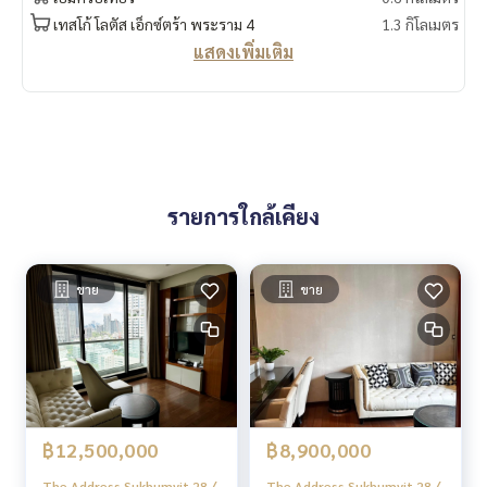
“HOME - Real Estate Services”
เทสโก้ โลตัส เอ็กซ์ตร้า พระราม 4
1.3 กิโลเมตร
Facebook | IG | TikTok | YouTube
แสดงเพิ่มเติม
#HOMEREALESTATESERVICES
#นายหน้าที่จริงใจ #รับฝากขายอสังหา
รายการใกล้เคียง
ขาย
ขาย
฿12,500,000
฿8,900,000
The Address Sukhumvit 28 /
The Address Sukhumvit 28 /