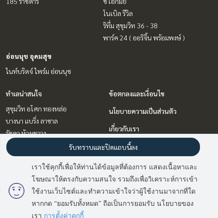
185 ราชดำริ
ซี เอกมัย
โนเบิล รีวิล
ริทึ่ม สุขุมวิท 36 - 38
พาร์ค 24 ( ออริจิ้น พร้อมพงษ์ )
อ่อนนุช อุดมสุข
ไนท์บริดจ์ ไพร์ม อ่อนนุช
ทำเลน่าสนใจ
ข้อตกลงและเงื่อนไข
สุขุมวิท อโศก ทองหล่อ
นโยบายความเป็นส่วนตัว
บางนา แบริ่ง ลาซาล
เกี่ยวกับเรา
รัชดา ห้วยขวาง
พระราม 9 เพชรบุรีตัดใหม่ RCA
วิธีการฝากขาย-เช่า
รับทราบและปิดแถบนี้ลง
ลาดพร้าว เซ็นทรัลลาดพร้าว
ติดต่อ
เราใช้คุกกี้เพื่อให้ท่านได้ข้อมูลที่ต้องการ แสดงเนื้อหาและ
อ่อนนุช อุดมสุข
โฆษณาให้ตรงกับความสนใจ รวมถึงเพื่อวิเคราะห์การเข้า
มี
2
คนกำลังดูประกาศนี้
วิทยุ ชิดลม หลังสวน
ใช้งานเว็บไซต์และทำความเข้าใจว่าผู้ใช้งานมาจากที่ใด
หากกด “ยอมรับทั้งหมด” ถือเป็นการยอมรับ นโยบายของ
ติดต่อสอบถาม
Power by
Livinginsider.com
เรา
การตั้งค่าคุกกี้