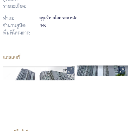
รายละเอียด:
ทำเล:
สุขุมวิท อโศก ทองหล่อ
จำนวนยูนิต:
446
พื้นที่โครงการ:
-
แกลเลอรี่