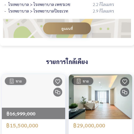
โรงพยาบาล > โรงพยาบาล เพชรเวช
2.2 กิโลเมตร
โรงพยาบาล > โรงพยาบาลปิยะเวท
2.9 กิโลเมตร
ดูแผนที่
รายการใกล้เคียง
ขาย
ขาย
฿16,999,000
฿15,500,000
฿29,000,000