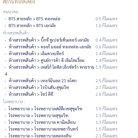
สถานที่ใกล้เคียง
คมนาคม :
BTS สายหลัก > BTS ทองหล่อ
0.5 กิโลเมตร
BTS สายหลัก > BTS เอกมัย
1.0 กิโลเมตร
ห้างสรรพสินค้า :
ห้างสรรพสินค้า > บิ๊กซี ซูเปอร์เซ็นเตอร์ เอกมัย
0.4 กิโลเมตร
ห้างสรรพสินค้า > ดองกิ มอลล์ ทองหล่อ-เอกมัย
0.6 กิโลเมตร
ห้างสรรพสินค้า > เอ็มควอเทียร์
1.4 กิโลเมตร
ห้างสรรพสินค้า > ศูนย์การค้า ดิ เอ็มโพเรี่ยม
1.4 กิโลเมตร
ห้างสรรพสินค้า > เทสโก้ โลตัส เอ็กซ์ตร้า พระราม
1.9 กิโลเมตร
4
ห้างสรรพสินค้า > เทอร์มินอล 21 อโศก
2.5 กิโลเมตร
ห้างสรรพสินค้า > โรบินสัน สุขุมวิท
2.7 กิโลเมตร
ห้างสรรพสินค้า > โชว์ ดีซี
2.8 กิโลเมตร
โรงพยาบาล :
โรงพยาบาล > โรงพยาบาลสมิติเวชสุขุมวิท
1.0 กิโลเมตร
โรงพยาบาล > โรงพยาบาลสุขุมวิท
1.1 กิโลเมตร
โรงพยาบาล > โรงพยาบาล คามิลเลียน
1.3 กิโลเมตร
โรงพยาบาล > โรงพยาบาลเทพธารินทร์
1.5 กิโลเมตร
โรงพยาบาล > โรงพยาบาลคลองตัน
2.1 กิโลเมตร