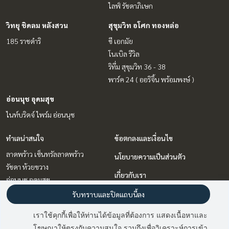
ไลฟ์ รัชดาภิเษก
วิทยุ ชิดลม หลังสวน
สุขุมวิท อโศก ทองหล่อ
185 ราชดำริ
ซี เอกมัย
โนเบิล รีวิล
ริทึ่ม สุขุมวิท 36 - 38
พาร์ค 24 ( ออริจิ้น พร้อมพงษ์ )
อ่อนนุช อุดมสุข
ไนท์บริดจ์ ไพร์ม อ่อนนุช
ทำเลน่าสนใจ
ข้อตกลงและเงื่อนไข
ลาดพร้าว เซ็นทรัลลาดพร้าว
นโยบายความเป็นส่วนตัว
รัชดา ห้วยขวาง
เกี่ยวกับเรา
อ่อนนุช อุดมสุข
วิทยุ ชิดลม หลังสวน
วิธีการฝากขาย-เช่า
รับทราบและปิดแถบนี้ลง
สุขุมวิท อโศก ทองหล่อ
ติดต่อ
เราใช้คุกกี้เพื่อให้ท่านได้ข้อมูลที่ต้องการ แสดงเนื้อหาและ
พระราม 9 เพชรบุรีตัดใหม่ RCA
โฆษณาให้ตรงกับความสนใจ รวมถึงเพื่อวิเคราะห์การเข้า