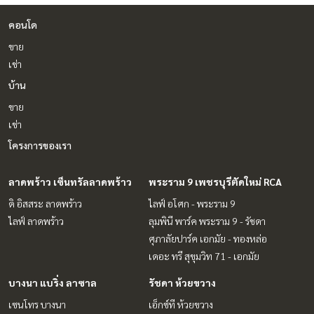
คอนโด
ขาย
เช่า
บ้าน
ขาย
เช่า
โครงการของเรา
ลาดพร้าว เซ็นทรัลลาดพร้าว
พระราม 9 เพชรบุรีตัดใหม่ RCA
ดิ อิสสระ ลาดพร้าว
ไลฟ์ อโศก - พระราม 9
ไลฟ์ ลาดพร้าว
ลุมพินี พาร์ค พระราม 9 - รัชดา
ศุภาลัยปาร์ค เอกมัย - ทองหล่อ
เดอะ ทรี สุขุมวิท 71 - เอกมัย
บางนา แบริ่ง ลาซาล
รัชดา ห้วยขวาง
เซนโทร บางนา
เอ็กซ์ที ห้วยขวาง