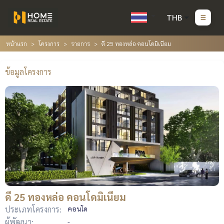
THB
หน้าแรก
โครงการ
รายการ
ดี 25 ทองหล่อ คอนโดมิเนียม
ข้อมูลโครงการ
ดี 25 ทองหล่อ คอนโดมิเนียม
ประเภทโครงการ:
คอนโด
ผู้พัฒนา:
-