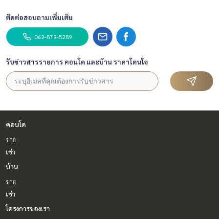
ติดต่อสอบถามเพิ่มเติม
062-879-5289
รับข่าวสารรายการ คอนโด และบ้าน ราคาโดนใจ
คอนโด
ขาย
เช่า
บ้าน
ขาย
เช่า
โครงการของเรา