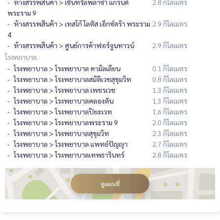
ห้างสรรพสินค้า > เซ็นทรัลพลาซ่า แกรนด์
2.8 กิโลเมตร
พระราม 9
ห้างสรรพสินค้า > เทสโก้ โลตัส เอ็กซ์ตร้า พระราม
2.9 กิโลเมตร
4
ห้างสรรพสินค้า > ศูนย์การค้าฟอร์จูนทาวน์
2.9 กิโลเมตร
โรงพยาบาล :
โรงพยาบาล > โรงพยาบาล คามิลเลียน
0.1 กิโลเมตร
โรงพยาบาล > โรงพยาบาลสมิติเวชสุขุมวิท
0.8 กิโลเมตร
โรงพยาบาล > โรงพยาบาล เพชรเวช
1.3 กิโลเมตร
โรงพยาบาล > โรงพยาบาลคลองตัน
1.3 กิโลเมตร
โรงพยาบาล > โรงพยาบาลปิยะเวท
1.6 กิโลเมตร
โรงพยาบาล > โรงพยาบาลพระราม 9
2.0 กิโลเมตร
โรงพยาบาล > โรงพยาบาลสุขุมวิท
2.3 กิโลเมตร
โรงพยาบาล > โรงพยาบาล แพทย์ปัญญา
2.7 กิโลเมตร
โรงพยาบาล > โรงพยาบาลเทพธารินทร์
2.8 กิโลเมตร
ดูแผนที่