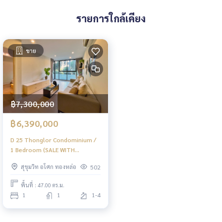
รายการใกล้เคียง
ขาย
฿7,300,000
฿6,390,000
D 25 Thonglor Condominium /
1 Bedroom (SALE WITH
TENENT), ดี 25 ทองหล่อ
สุขุมวิท อโศก ทองหล่อ
502
คอนโดมิเนียม / 1 ห้องนอน (ขาย
พร้อมผู้เช่า) HL999
พื้นที่ : 47.00 ตร.ม.
1
1
1-4