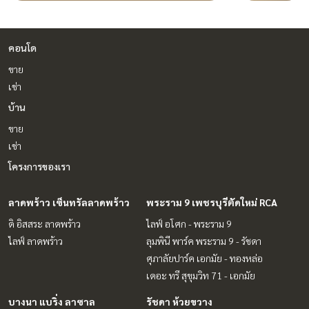
คอนโด
ขาย
เช่า
บ้าน
ขาย
เช่า
โครงการของเรา
ลาดพร้าว เซ็นทรัลลาดพร้าว
พระราม 9 เพชรบุรีตัดใหม่ RCA
ดิ อิสสระ ลาดพร้าว
ไลฟ์ อโศก - พระราม 9
ไลฟ์ ลาดพร้าว
ลุมพินี พาร์ค พระราม 9 - รัชดา
ศุภาลัยปาร์ค เอกมัย - ทองหล่อ
เดอะ ทรี สุขุมวิท 71 - เอกมัย
บางนา แบริ่ง ลาซาล
รัชดา ห้วยขวาง