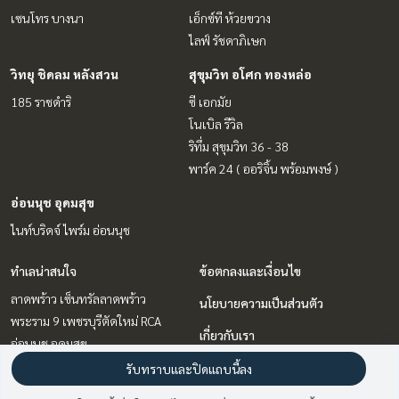
เซนโทร บางนา
เอ็กซ์ที ห้วยขวาง
ไลฟ์ รัชดาภิเษก
วิทยุ ชิดลม หลังสวน
สุขุมวิท อโศก ทองหล่อ
185 ราชดำริ
ซี เอกมัย
โนเบิล รีวิล
ริทึ่ม สุขุมวิท 36 - 38
พาร์ค 24 ( ออริจิ้น พร้อมพงษ์ )
อ่อนนุช อุดมสุข
ไนท์บริดจ์ ไพร์ม อ่อนนุช
ทำเลน่าสนใจ
ข้อตกลงและเงื่อนไข
ลาดพร้าว เซ็นทรัลลาดพร้าว
นโยบายความเป็นส่วนตัว
พระราม 9 เพชรบุรีตัดใหม่ RCA
เกี่ยวกับเรา
อ่อนนุช อุดมสุข
สุขุมวิท อโศก ทองหล่อ
วิธีการฝากขาย-เช่า
รับทราบและปิดแถบนี้ลง
วิทยุ ชิดลม หลังสวน
ติดต่อ