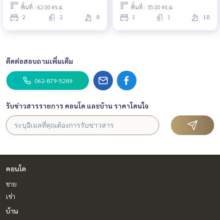
พื้นที่ : 62.00 ตร.ม.
พื้นที่ : 35.00 ตร.ม.
2
2
8
1
1
18
ติดต่อสอบถามเพิ่มเติม
062-879-5289
รับข่าวสารรายการ คอนโด และบ้าน ราคาโดนใจ
คอนโด
ขาย
เช่า
บ้าน