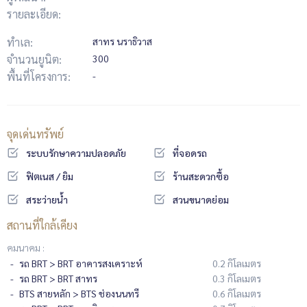
รายละเอียด:
ทำเล:
สาทร นราธิวาส
จำนวนยูนิต:
300
พื้นที่โครงการ:
-
จุดเด่นทรัพย์
ระบบรักษาความปลอดภัย
ที่จอดรถ
ฟิตเนส / ยิม
ร้านสะดวกซื้อ
สระว่ายน้ำ
สวนขนาดย่อม
สถานที่ใกล้เคียง
คมนาคม :
รถ BRT > BRT อาคารสงเคราะห์
0.2 กิโลเมตร
รถ BRT > BRT สาทร
0.3 กิโลเมตร
BTS สายหลัก > BTS ช่องนนทรี
0.6 กิโลเมตร