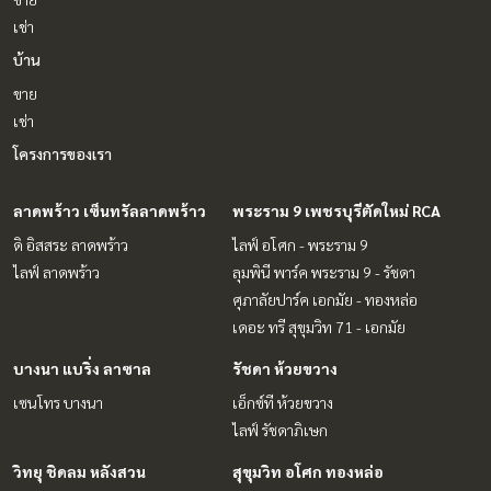
เช่า
บ้าน
ขาย
เช่า
โครงการของเรา
ลาดพร้าว เซ็นทรัลลาดพร้าว
พระราม 9 เพชรบุรีตัดใหม่ RCA
ดิ อิสสระ ลาดพร้าว
ไลฟ์ อโศก - พระราม 9
ไลฟ์ ลาดพร้าว
ลุมพินี พาร์ค พระราม 9 - รัชดา
ศุภาลัยปาร์ค เอกมัย - ทองหล่อ
เดอะ ทรี สุขุมวิท 71 - เอกมัย
บางนา แบริ่ง ลาซาล
รัชดา ห้วยขวาง
เซนโทร บางนา
เอ็กซ์ที ห้วยขวาง
ไลฟ์ รัชดาภิเษก
วิทยุ ชิดลม หลังสวน
สุขุมวิท อโศก ทองหล่อ