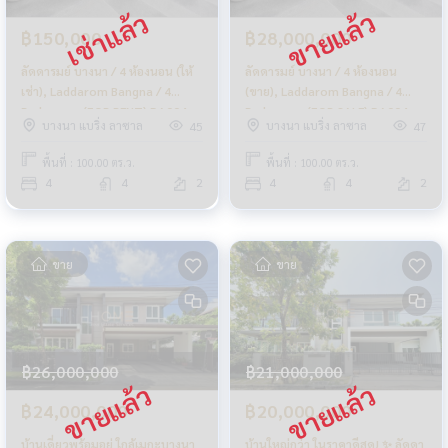
฿150,000
฿28,000,000
ลัดดารมย์ บางนา / 4 ห้องนอน (ให้
ลัดดารมย์ บางนา / 4 ห้องนอน
เช่า), Laddarom Bangna / 4
(ขาย), Laddarom Bangna / 4
Bedrooms (FOR RENT) DA004
Bedrooms (FOR SALE) DA004
บางนา แบริ่ง ลาซาล
บางนา แบริ่ง ลาซาล
45
47
พื้นที่ : 100.00 ตร.ว.
พื้นที่ : 100.00 ตร.ว.
4
4
2
4
4
2
ขาย
ขาย
฿26,000,000
฿21,000,000
฿24,000,000
฿20,000,000
บ้านเดี่ยวพร้อมอยู่ ใกล้เมกะบางนา
บ้านใหญ่กว่า ในราคาดีสุด! ✨ ลัดดา