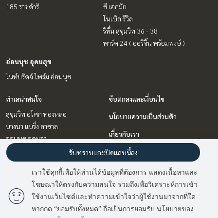
185 ราชดำริ
ซี เอกมัย
โนเบิล รีวิล
ริทึ่ม สุขุมวิท 36 - 38
พาร์ค 24 ( ออริจิ้น พร้อมพงษ์ )
อ่อนนุช อุดมสุข
ไนท์บริดจ์ ไพร์ม อ่อนนุช
ทำเลน่าสนใจ
ข้อตกลงและเงื่อนไข
สุขุมวิท อโศก ทองหล่อ
นโยบายความเป็นส่วนตัว
บางนา แบริ่ง ลาซาล
เกี่ยวกับเรา
อ่อนนุช อุดมสุข
พระราม 9 เพชรบุรีตัดใหม่ RCA
วิธีการฝากขาย-เช่า
รับทราบและปิดแถบนี้ลง
รัชดา ห้วยขวาง
ติดต่อ
เราใช้คุกกี้เพื่อให้ท่านได้ข้อมูลที่ต้องการ แสดงเนื้อหาและ
วิทยุ ชิดลม หลังสวน
โฆษณาให้ตรงกับความสนใจ รวมถึงเพื่อวิเคราะห์การเข้า
ลาดพร้าว เซ็นทรัลลาดพร้าว
ใช้งานเว็บไซต์และทำความเข้าใจว่าผู้ใช้งานมาจากที่ใด
หากกด “ยอมรับทั้งหมด” ถือเป็นการยอมรับ นโยบายของ