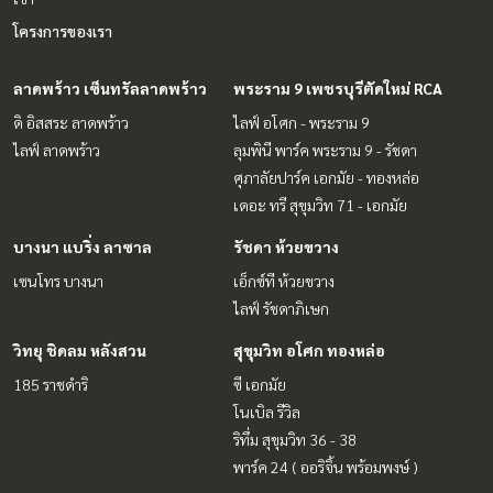
โครงการของเรา
ลาดพร้าว เซ็นทรัลลาดพร้าว
พระราม 9 เพชรบุรีตัดใหม่ RCA
ดิ อิสสระ ลาดพร้าว
ไลฟ์ อโศก - พระราม 9
ไลฟ์ ลาดพร้าว
ลุมพินี พาร์ค พระราม 9 - รัชดา
ศุภาลัยปาร์ค เอกมัย - ทองหล่อ
เดอะ ทรี สุขุมวิท 71 - เอกมัย
บางนา แบริ่ง ลาซาล
รัชดา ห้วยขวาง
เซนโทร บางนา
เอ็กซ์ที ห้วยขวาง
ไลฟ์ รัชดาภิเษก
วิทยุ ชิดลม หลังสวน
สุขุมวิท อโศก ทองหล่อ
185 ราชดำริ
ซี เอกมัย
โนเบิล รีวิล
ริทึ่ม สุขุมวิท 36 - 38
พาร์ค 24 ( ออริจิ้น พร้อมพงษ์ )