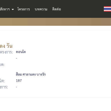
สังหาฯ
โครงการ
บทความ
ติดต่อ
ดง วัน
ครงการ:
คอนโด
-
ยด:
สีลม ศาลาแดง บางรัก
ิต:
187
รงการ:
-