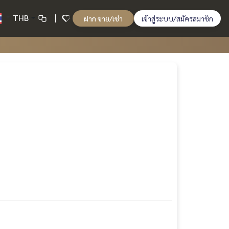
THB
ฝาก ขาย/เช่า
เข้าสู่ระบบ/สมัครสมาชิก