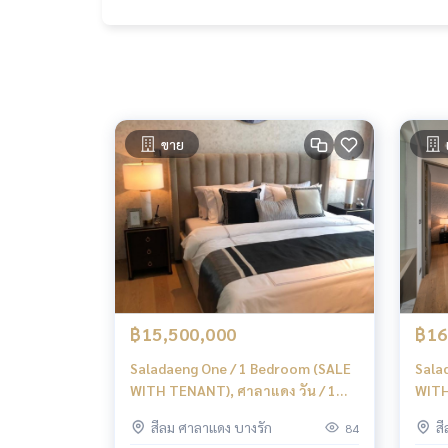
ขาย
฿15,500,000
฿16
Saladaeng One / 1 Bedroom (SALE
Sala
WITH TENANT), ศาลาแดง วัน / 1
WITH
ห้องนอน (ขายพร้อมผู้เช่า) NES007
ห้องน
สีลม ศาลาแดง บางรัก
ส
84