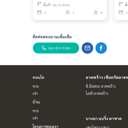
พื้นที่ : 56.76 ตร.ม.
พื
1
1
6
1
ติดต่อสอบถามเพิ่มเติม
062-879-5289
คอนโด
ลาดพร้าว เซ็นทรัลลาดพ
ขาย
ดิ อิสสระ ลาดพร้าว
เช่า
ไลฟ์ ลาดพร้าว
บ้าน
ขาย
เช่า
บางนา แบริ่ง ลาซาล
โครงการของเรา
เซนโทร บางนา