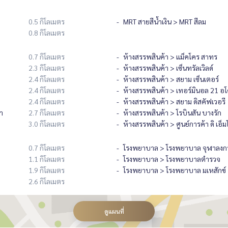
0.5 กิโลเมตร
MRT สายสีน้ำเงิน > MRT สีลม
0.8 กิโลเมตร
0.7 กิโลเมตร
ห้างสรรพสินค้า > แม็คโคร สาทร
2.3 กิโลเมตร
ห้างสรรพสินค้า > เซ็นทรัลเวิลด์
2.4 กิโลเมตร
ห้างสรรพสินค้า > สยาม เซ็นเตอร์
2.4 กิโลเมตร
ห้างสรรพสินค้า > เทอร์มินอล 21 อ
2.4 กิโลเมตร
ห้างสรรพสินค้า > สยาม ดิสคัฟเวอรี
้ำ
2.7 กิโลเมตร
ห้างสรรพสินค้า > โรบินสัน บางรัก
3.0 กิโลเมตร
ห้างสรรพสินค้า > ศูนย์การค้า ดิ เอ็ม
0.7 กิโลเมตร
โรงพยาบาล > โรงพยาบาล จุฬาลงก
1.1 กิโลเมตร
โรงพยาบาล > โรงพยาบาลตำรวจ
1.9 กิโลเมตร
โรงพยาบาล > โรงพยาบาล มเหสักข์
2.6 กิโลเมตร
ดูแผนที่