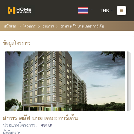
THB
หน้าแรก
โครงการ
รายการ
สาทร พลัส บาย เดอะ การ์เด้น
ข้อมูลโครงการ
สาทร พลัส บาย เดอะ การ์เด้น
ประเภทโครงการ:
คอนโด
ผู้พัฒนา:
-