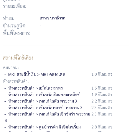
รายละเอียด:
ทำเล:
สาทร นราธิวาส
จำนวนยูนิต:
-
พื้นที่โครงการ:
-
สถานที่ใกล้เคียง
คมนาคม :
MRT สายสีน้ำเงิน > MRT คลองเตย
1.0 กิโลเมตร
ห้างสรรพสินค้า :
ห้างสรรพสินค้า > แม็คโคร สาทร
1.5 กิโลเมตร
ห้างสรรพสินค้า > เซ็นทรัล สีลมคอมเพล็กซ์
1.9 กิโลเมตร
ห้างสรรพสินค้า > เทสโก้ โลตัส พระราม 3
2.2 กิโลเมตร
ห้างสรรพสินค้า > เซ็นทรัลพลาซ่า พระราม 3
2.3 กิโลเมตร
ห้างสรรพสินค้า > เทสโก้ โลตัส เอ็กซ์ตร้า พระราม
2.3 กิโลเมตร
4
ห้างสรรพสินค้า > ศูนย์การค้า ดิ เอ็มโพเรี่ยม
2.8 กิโลเมตร