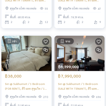
(SALE WITH TENANT), สิริ แอท
(SALE WITH TENANT), สิริ แอท
สุขุมวิท / 2 ห้องนอน (ขายพร้อมผู้
สุขุมวิท / 2 ห้องนอน (ขายพร้อมผู้
สุขุมวิท อโศก ทองหล่อ
สุขุมวิท อโศก ทองหล่อ
55
47
เช่า) PEII021
เช่า) PEII020
พื้นที่ : 68.00 ตร.ม.
พื้นที่ : 74.39 ตร.ม.
2
2
12
2
2
9
เช่า
ขาย
฿8,399,000
฿38,000
฿7,990,000
Siri @ Sukhumvit / 1 Bedroom
Siri @ Sukhumvit / 1 Bedroom
(FOR RENT), สิริ แอท สุขุมวิท / 1
(SALE WITH TENANT), สิริ แอท
ห้องนอน (เช่า) HL2142
สุขุมวิท / 1 ห้องนอน (ขายพร้อมผู้
สุขุมวิท อโศก ทองหล่อ
สุขุมวิท อโศก ทองหล่อ
270
696
เช่า) HL986
พื้นที่ : 51.80 ตร.ม.
พื้นที่ : 52.00 ตร.ม.