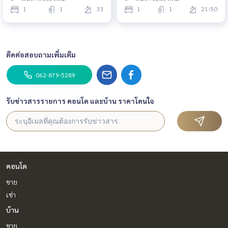
1
1
33
1
1
21-50
ติดต่อสอบถามเพิ่มเติม
062-879-5289
รับข่าวสารรายการ คอนโด และบ้าน ราคาโดนใจ
คอนโด
ขาย
เช่า
บ้าน
ขาย