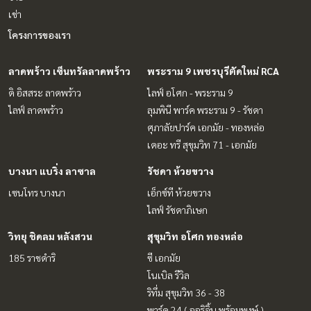
เช่า
โครงการของเรา
ลาดพร้าว เซ็นทรัลลาดพร้าว
พระราม 9 เพชรบุรีตัดใหม่ RCA
ดิ อิสสระ ลาดพร้าว
ไลฟ์ อโศก - พระราม 9
ไลฟ์ ลาดพร้าว
ลุมพินี พาร์ค พระราม 9 - รัชดา
ศุภาลัยปาร์ค เอกมัย - ทองหล่อ
เดอะ ทรี สุขุมวิท 71 - เอกมัย
บางนา แบริ่ง ลาซาล
รัชดา ห้วยขวาง
เซนโทร บางนา
เอ็กซ์ที ห้วยขวาง
ไลฟ์ รัชดาภิเษก
วิทยุ ชิดลม หลังสวน
สุขุมวิท อโศก ทองหล่อ
185 ราชดำริ
ซี เอกมัย
โนเบิล รีวิล
ริทึ่ม สุขุมวิท 36 - 38
พาร์ค 24 ( ออริจิ้น พร้อมพงษ์ )