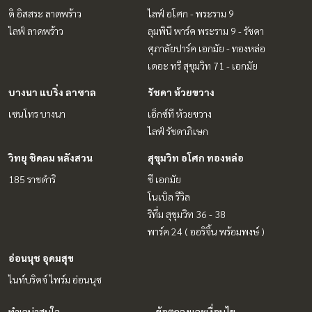
ดิ อิสสระ ลาดพร้าว
ไลฟ์ อโศก - พระราม 9
ไลฟ์ ลาดพร้าว
ลุมพินี พาร์ค พระราม 9 - รัชดา
ศุภาลัยปาร์ค เอกมัย - ทองหล่อ
เดอะ ทรี สุขุมวิท 71 - เอกมัย
บางนา แบริ่ง ลาซาล
รัชดา ห้วยขวาง
เซนโทร บางนา
เอ็กซ์ที ห้วยขวาง
ไลฟ์ รัชดาภิเษก
วิทยุ ชิดลม หลังสวน
สุขุมวิท อโศก ทองหล่อ
185 ราชดำริ
ซี เอกมัย
โนเบิล รีวิล
ริทึ่ม สุขุมวิท 36 - 38
พาร์ค 24 ( ออริจิ้น พร้อมพงษ์ )
อ่อนนุช อุดมสุข
ไนท์บริดจ์ ไพร์ม อ่อนนุช
ทำเลน่าสนใจ
ข้อตกลงและเงื่อนไข