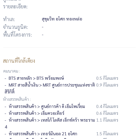
รายละเอียด:
ทำเล:
สุขุมวิท อโศก ทองหล่อ
จำนวนยูนิต:
-
พื้นที่โครงการ:
-
สถานที่ใกล้เคียง
คมนาคม :
BTS สายหลัก > BTS พร้อมพงษ์
0.5 กิโลเมตร
MRT สายสีน้ำเงิน > MRT ศูนย์การประชุมแห่งชาติ
0.9 กิโลเมตร
สิริกิติ์
ห้างสรรพสินค้า :
ห้างสรรพสินค้า > ศูนย์การค้า ดิ เอ็มโพเรี่ยม
0.4 กิโลเมตร
ห้างสรรพสินค้า > เอ็มควอเทียร์
0.6 กิโลเมตร
ห้างสรรพสินค้า > เทสโก้ โลตัส เอ็กซ์ตร้า พระราม
1.1 กิโลเมตร
4
ห้างสรรพสินค้า > เทอร์มินอล 21 อโศก
1.5 กิโลเมตร