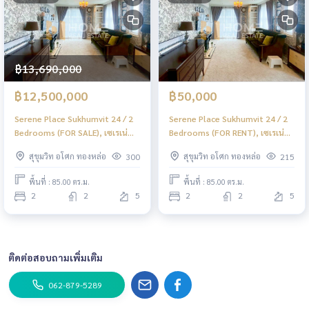
฿13,690,000
฿12,500,000
฿50,000
Serene Place Sukhumvit 24 / 2
Serene Place Sukhumvit 24 / 2
Bedrooms (FOR SALE), เซเรเน่
Bedrooms (FOR RENT), เซเรเน่
เพลส สุขุมวิท 24 / 2 ห้องนอน (ขาย)
เพลส สุขุมวิท 24 / 2 ห้องนอน (เช่า)
สุขุมวิท อโศก ทองหล่อ
สุขุมวิท อโศก ทองหล่อ
300
215
NC109
NC109
พื้นที่ : 85.00 ตร.ม.
พื้นที่ : 85.00 ตร.ม.
2
2
5
2
2
5
ติดต่อสอบถามเพิ่มเติม
062-879-5289