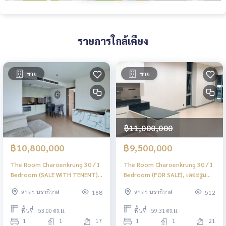
รายการใกล้เคียง
ขาย
ขาย
฿11,000,000
฿10,800,000
฿9,500,000
The Room Charoenkrung 30 / 1
The Room Charoenkrung 30 / 1
Bedroom (SALE WITH TENENT),
Bedroom (FOR SALE), เดอะรูม
เดอะรูม เจริญกรุง 30 / 1 ห้องนอน
เจริญกรุง 30 / 1 ห้องนอน (ขาย)
สาทร นราธิวาส
สาทร นราธิวาส
168
512
(ขายพร้อมผู้เช่า) PT075
DO501
พื้นที่ : 53.00 ตร.ม.
พื้นที่ : 59.31 ตร.ม.
1
1
17
1
1
21