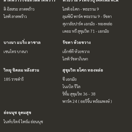
ดิ อิสสระ ลาดพร้าว
ไลฟ์ อโศก - พระราม 9
ไลฟ์ ลาดพร้าว
ลุมพินี พาร์ค พระราม 9 - รัชดา
ศุภาลัยปาร์ค เอกมัย - ทองหล่อ
เดอะ ทรี สุขุมวิท 71 - เอกมัย
บางนา แบริ่ง ลาซาล
รัชดา ห้วยขวาง
เซนโทร บางนา
เอ็กซ์ที ห้วยขวาง
ไลฟ์ รัชดาภิเษก
วิทยุ ชิดลม หลังสวน
สุขุมวิท อโศก ทองหล่อ
185 ราชดำริ
ซี เอกมัย
โนเบิล รีวิล
ริทึ่ม สุขุมวิท 36 - 38
พาร์ค 24 ( ออริจิ้น พร้อมพงษ์ )
อ่อนนุช อุดมสุข
ไนท์บริดจ์ ไพร์ม อ่อนนุช