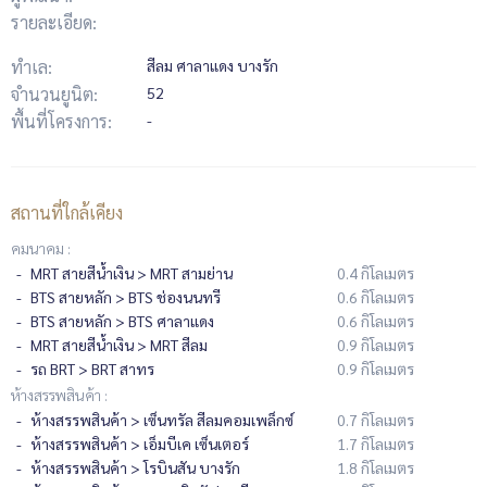
รายละเอียด:
ทำเล:
สีลม ศาลาแดง บางรัก
จำนวนยูนิต:
52
พื้นที่โครงการ:
-
สถานที่ใกล้เคียง
คมนาคม :
MRT สายสีน้ำเงิน > MRT สามย่าน
0.4 กิโลเมตร
BTS สายหลัก > BTS ช่องนนทรี
0.6 กิโลเมตร
BTS สายหลัก > BTS ศาลาแดง
0.6 กิโลเมตร
MRT สายสีน้ำเงิน > MRT สีลม
0.9 กิโลเมตร
รถ BRT > BRT สาทร
0.9 กิโลเมตร
ห้างสรรพสินค้า :
ห้างสรรพสินค้า > เซ็นทรัล สีลมคอมเพล็กซ์
0.7 กิโลเมตร
ห้างสรรพสินค้า > เอ็มบีเค เซ็นเตอร์
1.7 กิโลเมตร
ห้างสรรพสินค้า > โรบินสัน บางรัก
1.8 กิโลเมตร