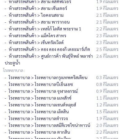
ห้างสรรพสินค้า > สยาม ดิสคัฟเวอรี
1.9 กิโลเมตร
ห้างสรรพสินค้า > สยาม เซ็นเตอร์
1.9 กิโลเมตร
ห้างสรรพสินค้า > ไอคอนสยาม
2.1 กิโลเมตร
ห้างสรรพสินค้า > สยาม พารากอน
2.1 กิโลเมตร
ห้างสรรพสินค้า > เทสโก้ โลตัส พระราม 1
2.2 กิโลเมตร
ห้างสรรพสินค้า > แม็คโคร สาทร
2.3 กิโลเมตร
ห้างสรรพสินค้า > เซ็นทรัลเวิลด์
2.3 กิโลเมตร
ห้างสรรพสินค้า > ดอง ดอง ดองกิ เดอะมาร์เก็ต
2.5 กิโลเมตร
ห้างสรรพสินค้า > ศูนย์การค้า พันธุ์ทิพย์ พลาซ่า
2.6 กิโลเมตร
ประตูน้ำ
โรงพยาบาล :
โรงพยาบาล > โรงพยาบาลกรุงเทพคริสเตียน
0.3 กิโลเมตร
โรงพยาบาล > โรงพยาบาลบีเอ็นเอช
0.8 กิโลเมตร
โรงพยาบาล > โรงพยาบาล จุฬาลงกรณ์
0.9 กิโลเมตร
โรงพยาบาล > โรงพยาบาล มเหสักข์
1.1 กิโลเมตร
โรงพยาบาล > โรงพยาบาลเซนต์หลุยส์
1.2 กิโลเมตร
โรงพยาบาล > โรงพยาบาล เลิดสิน
1.5 กิโลเมตร
โรงพยาบาล > โรงพยาบาลตำรวจ
1.9 กิโลเมตร
โรงพยาบาล > โรงพยาบาลสมิติเวชไชน่าทาวน์
2.0 กิโลเมตร
โรงพยาบาล > โรงพยาบาล ตากสิน
2.2 กิโลเมตร
โรงพยาบาล > โรงพยาบาล หัวเฉียว
2.7 กิโลเมตร