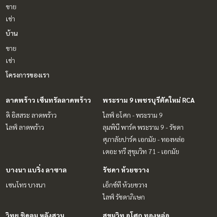
ขาย
เช่า
บ้าน
ขาย
เช่า
โครงการของเรา
ลาดพร้าว เซ็นทรัลลาดพร้าว
พระราม 9 เพชรบุรีตัดใหม่ RCA
ดิ อิสสระ ลาดพร้าว
ไลฟ์ อโศก - พระราม 9
ไลฟ์ ลาดพร้าว
ลุมพินี พาร์ค พระราม 9 - รัชดา
ศุภาลัยปาร์ค เอกมัย - ทองหล่อ
เดอะ ทรี สุขุมวิท 71 - เอกมัย
บางนา แบริ่ง ลาซาล
รัชดา ห้วยขวาง
เซนโทร บางนา
เอ็กซ์ที ห้วยขวาง
ไลฟ์ รัชดาภิเษก
วิทยุ ชิดลม หลังสวน
สุขุมวิท อโศก ทองหล่อ