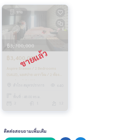
ขาย
฿3,700,000
฿3,400,000
Aspire Erawan / 2 Bedrooms
(SALE), แอสปาย เอราวัณ / 2 ห้อง
นอน (ขาย) CJ499
สำโรง สมุทรปราการ
640
พื้นที่ : 48.00 ตร.ม.
2
1
12
ติดต่อสอบถามเพิ่มเติม