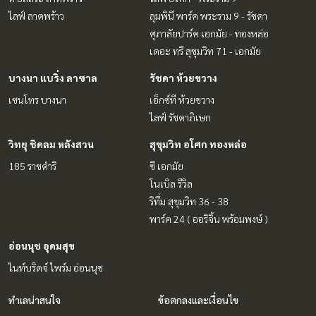
ไลฟ์ ลาดพร้าว
ลุมพินี พาร์ค พระราม 9 - รัชดา
ศุภาลัยปาร์ค เอกมัย - ทองหล่อ
เดอะ ทรี สุขุมวิท 71 - เอกมัย
บางนา แบริ่ง ลาซาล
รัชดา ห้วยขวาง
เซนโทร บางนา
เอ็กซ์ที ห้วยขวาง
ไลฟ์ รัชดาภิเษก
วิทยุ ชิดลม หลังสวน
สุขุมวิท อโศก ทองหล่อ
185 ราชดำริ
ซี เอกมัย
โนเบิล รีวิล
ริทึ่ม สุขุมวิท 36 - 38
พาร์ค 24 ( ออริจิ้น พร้อมพงษ์ )
อ่อนนุช อุดมสุข
ไนท์บริดจ์ ไพร์ม อ่อนนุช
ทำเลน่าสนใจ
ข้อตกลงและเงื่อนไข