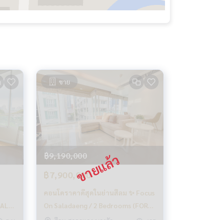
ขาย
฿9,190,000
฿7,900,000
คอนโดราคาดีสุดในย่านสีลม ✨ Focus
ALE),
On Saladaeng / 2 Bedrooms (FOR
น
SALE), โฟคัส ออน ศาลาแดง / 2 ห้อง