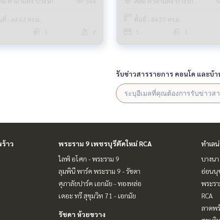
ีลม ศาลาแดง บางรัก
สีลม ศาลาแดง บางรัก
566
(ขาย) DO490
้นที่ : 44.63 ตร.ม.
พื้นที่ : 44.23 ตร.ม.
1
7
1
1
รับข่าวสารรายการ คอนโด และบ้า
ร้าว
พระราม 9 เพชรบุรีตัดใหม่ RCA
ทำเลน
ไลฟ์ อโศก - พระราม 9
บางนา 
ลุมพินี พาร์ค พระราม 9 - รัชดา
อ่อนนุ
ศุภาลัยปาร์ค เอกมัย - ทองหล่อ
พระราม
เดอะ ทรี สุขุมวิท 71 - เอกมัย
RCA
ลาดพร้
รัชดา ห้วยขวาง