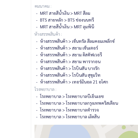
คมนาคม :
MRT สายสีน้ำเงิน > MRT สีลม
BTS สายหลัก > BTS ช่องนนทรี
MRT สายสีน้ำเงิน > MRT ลุมพินี
ห้างสรรพสินค้า :
ห้างสรรพสินค้า > เซ็นทรัล สีลมคอมเพล็กซ์
ห้างสรรพสินค้า > สยาม เซ็นเตอร์
ห้างสรรพสินค้า > สยาม ดิสคัฟเวอรี
ห้างสรรพสินค้า > สยาม พารากอน
ห้างสรรพสินค้า > โรบินสัน บางรัก
ห้างสรรพสินค้า > โรบินสัน สุขุมวิท
ห้างสรรพสินค้า > เทอร์มินอล 21 อโศก
โรงพยาบาล :
โรงพยาบาล > โรงพยาบาลบีเอ็นเอช
โรงพยาบาล > โรงพยาบาลกรุงเทพคริสเตียน
โรงพยาบาล > โรงพยาบาลตำรวจ
โรงพยาบาล > โรงพยาบาล เลิดสิน