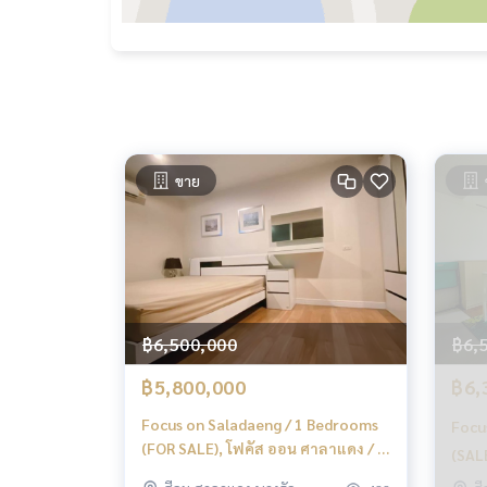
ขาย
฿6,500,000
฿6,
฿5,800,000
฿6,
Focus on Saladaeng / 1 Bedrooms
Focu
(FOR SALE), โฟคัส ออน ศาลาแดง / 1
(SALE
ห้องนอน (ขาย) DO495
นอน 