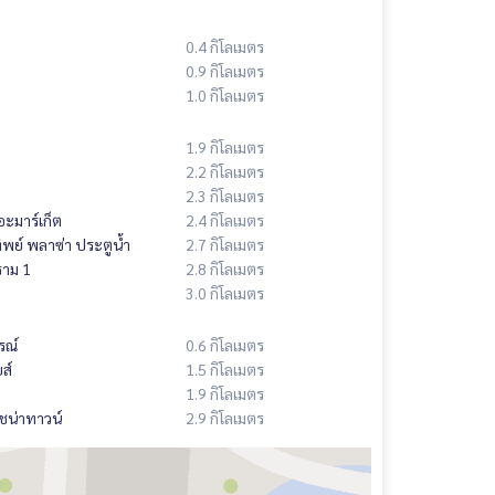
0.4 กิโลเมตร
0.9 กิโลเมตร
1.0 กิโลเมตร
1.9 กิโลเมตร
2.2 กิโลเมตร
2.3 กิโลเมตร
อะมาร์เก็ต
2.4 กิโลเมตร
ทิพย์ พลาซ่า ประตูน้ำ
2.7 กิโลเมตร
ราม 1
2.8 กิโลเมตร
3.0 กิโลเมตร
รณ์
0.6 กิโลเมตร
ส์
1.5 กิโลเมตร
1.9 กิโลเมตร
ชน่าทาวน์
2.9 กิโลเมตร