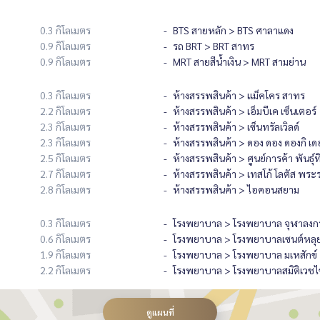
0.3 กิโลเมตร
BTS สายหลัก > BTS ศาลาแดง
0.9 กิโลเมตร
รถ BRT > BRT สาทร
0.9 กิโลเมตร
MRT สายสีน้ำเงิน > MRT สามย่าน
0.3 กิโลเมตร
ห้างสรรพสินค้า > แม็คโคร สาทร
2.2 กิโลเมตร
ห้างสรรพสินค้า > เอ็มบีเค เซ็นเตอร์
2.3 กิโลเมตร
ห้างสรรพสินค้า > เซ็นทรัลเวิลด์
2.3 กิโลเมตร
ห้างสรรพสินค้า > ดอง ดอง ดองกิ เด
2.5 กิโลเมตร
ห้างสรรพสินค้า > ศูนย์การค้า พันธุ์
2.7 กิโลเมตร
ห้างสรรพสินค้า > เทสโก้ โลตัส พระ
2.8 กิโลเมตร
ห้างสรรพสินค้า > ไอคอนสยาม
0.3 กิโลเมตร
โรงพยาบาล > โรงพยาบาล จุฬาลงก
0.6 กิโลเมตร
โรงพยาบาล > โรงพยาบาลเซนต์หลุย
1.9 กิโลเมตร
โรงพยาบาล > โรงพยาบาล มเหสักข์
2.2 กิโลเมตร
โรงพยาบาล > โรงพยาบาลสมิติเวชไ
ดูแผนที่