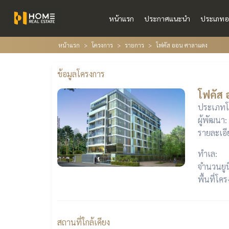
หน้าแรก
ประกาศแนะนำ
ประเภทอ
หน้าแรก
โครงการ
รายการ
โฟคัส ออน ศาลาแดง
ข้อมูลโครงการ
โฟคัส
ประเภทโ
ผู้พัฒนา:
รายละเอี
ทำเล:
จำนวนยูน
พื้นที่โค
สถานที่ใกล้เคียง