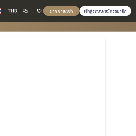
THB
ฝาก ขาย/เช่า
เข้าสู่ระบบ/สมัครสมาชิก