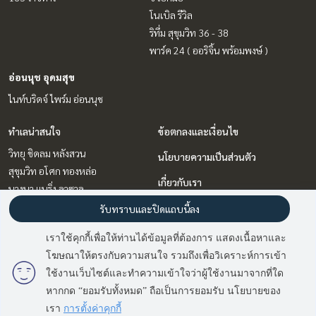
โนเบิล รีวิล
ริทึ่ม สุขุมวิท 36 - 38
พาร์ค 24 ( ออริจิ้น พร้อมพงษ์ )
อ่อนนุช อุดมสุข
ไนท์บริดจ์ ไพร์ม อ่อนนุช
ทำเลน่าสนใจ
ข้อตกลงและเงื่อนไข
วิทยุ ชิดลม หลังสวน
นโยบายความเป็นส่วนตัว
สุขุมวิท อโศก ทองหล่อ
เกี่ยวกับเรา
บางนา แบริ่ง ลาซาล
อ่อนนุช อุดมสุข
วิธีการฝากขาย-เช่า
รับทราบและปิดแถบนี้ลง
รัชดา ห้วยขวาง
ติดต่อ
เราใช้คุกกี้เพื่อให้ท่านได้ข้อมูลที่ต้องการ แสดงเนื้อหาและ
ลาดพร้าว เซ็นทรัลลาดพร้าว
โฆษณาให้ตรงกับความสนใจ รวมถึงเพื่อวิเคราะห์การเข้า
พระราม 9 เพชรบุรีตัดใหม่ RCA
ใช้งานเว็บไซต์และทำความเข้าใจว่าผู้ใช้งานมาจากที่ใด
หากกด “ยอมรับทั้งหมด” ถือเป็นการยอมรับ นโยบายของ
Power by
Livinginsider.com
เรา
การตั้งค่าคุกกี้