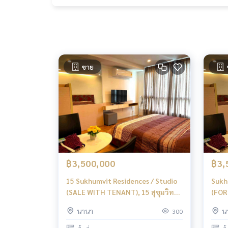
ขาย
฿3,500,000
฿3,
15 Sukhumvit Residences / Studio
Sukh
(SALE WITH TENANT), 15 สุขุมวิท
(FOR 
เรสซิเด็นซ์ / สตูดิโอ (ขายพร้อมผู้เช่า)
สตูดิ
นานา
น
300
BJ009