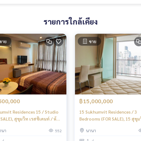
รายการใกล้เคียง
ขาย
ขาย
500,000
฿15,000,000
umvit Residences 15 / Studio
15 Sukhumvit Residences / 3
SALE), สุขุมวิท เรสซิเดนท์ / ห้อง
Bedrooms (FOR SALE), 15 สุขุม
โอ (ขาย) F215
เรสซิเด็นซ์ / 3 ห้องนอน (ขาย) F
านา
นานา
552