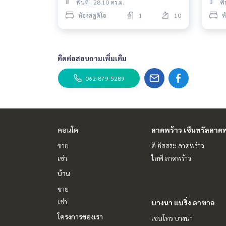
พื้นที่ : 28.10 ตร.ม.
พื
ห้องสตูดิโอ
1
10
ห
ติดต่อสอบถามเพิ่มเติม
062-879-5289
คอนโด
ลาดพร้าว เซ็นทรัลลาดพ
ขาย
ดิ อิสสระ ลาดพร้าว
เช่า
ไลฟ์ ลาดพร้าว
บ้าน
ขาย
เช่า
บางนา แบริ่ง ลาซาล
โครงการของเรา
เซนโทร บางนา