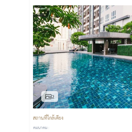
2
สถานที่ใกล้เคียง
คมนาคม :