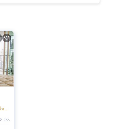
วิท
438
288