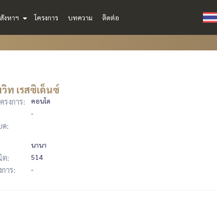
สังหาฯ
โครงการ
บทความ
ติดต่อ
มวิท เรสซิเด็นซ์
ครงการ:
คอนโด
-
ยด:
นานา
ิต:
514
รงการ:
-