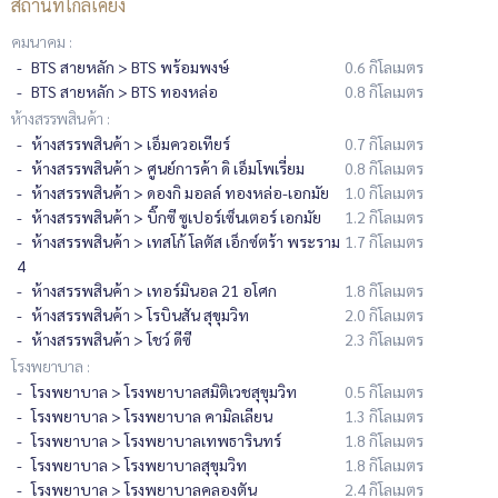
สถานที่ใกล้เคียง
คมนาคม :
BTS สายหลัก > BTS พร้อมพงษ์
0.6 กิโลเมตร
BTS สายหลัก > BTS ทองหล่อ
0.8 กิโลเมตร
ห้างสรรพสินค้า :
ห้างสรรพสินค้า > เอ็มควอเทียร์
0.7 กิโลเมตร
ห้างสรรพสินค้า > ศูนย์การค้า ดิ เอ็มโพเรี่ยม
0.8 กิโลเมตร
ห้างสรรพสินค้า > ดองกิ มอลล์ ทองหล่อ-เอกมัย
1.0 กิโลเมตร
ห้างสรรพสินค้า > บิ๊กซี ซูเปอร์เซ็นเตอร์ เอกมัย
1.2 กิโลเมตร
ห้างสรรพสินค้า > เทสโก้ โลตัส เอ็กซ์ตร้า พระราม
1.7 กิโลเมตร
4
ห้างสรรพสินค้า > เทอร์มินอล 21 อโศก
1.8 กิโลเมตร
ห้างสรรพสินค้า > โรบินสัน สุขุมวิท
2.0 กิโลเมตร
ห้างสรรพสินค้า > โชว์ ดีซี
2.3 กิโลเมตร
โรงพยาบาล :
โรงพยาบาล > โรงพยาบาลสมิติเวชสุขุมวิท
0.5 กิโลเมตร
โรงพยาบาล > โรงพยาบาล คามิลเลียน
1.3 กิโลเมตร
โรงพยาบาล > โรงพยาบาลเทพธารินทร์
1.8 กิโลเมตร
โรงพยาบาล > โรงพยาบาลสุขุมวิท
1.8 กิโลเมตร
โรงพยาบาล > โรงพยาบาลคลองตัน
2.4 กิโลเมตร