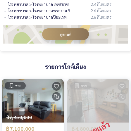
โรงพยาบาล > โรงพยาบาล เพชรเวช
2.4 กิโลเมตร
โรงพยาบาล > โรงพยาบาลพระราม 9
2.6 กิโลเมตร
โรงพยาบาล > โรงพยาบาลปิยะเวท
2.6 กิโลเมตร
ดูแผนที่
รายการใกล้เคียง
ขาย
ขาย
฿7,450,000
฿7,100,000
฿4,800,000