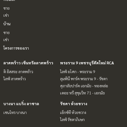
ขาย
เช่า
บ้าน
ขาย
เช่า
โครงการของเรา
ลาดพร้าว เซ็นทรัลลาดพร้าว
พระราม 9 เพชรบุรีตัดใหม่ RCA
ดิ อิสสระ ลาดพร้าว
ไลฟ์ อโศก - พระราม 9
ไลฟ์ ลาดพร้าว
ลุมพินี พาร์ค พระราม 9 - รัชดา
ศุภาลัยปาร์ค เอกมัย - ทองหล่อ
เดอะ ทรี สุขุมวิท 71 - เอกมัย
บางนา แบริ่ง ลาซาล
รัชดา ห้วยขวาง
เซนโทร บางนา
เอ็กซ์ที ห้วยขวาง
ไลฟ์ รัชดาภิเษก