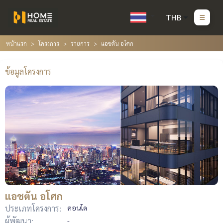
THB
หน้าแรก
โครงการ
รายการ
แอชตัน อโศก
ข้อมูลโครงการ
แอชตัน อโศก
ประเภทโครงการ:
คอนโด
ผู้พัฒนา:
-