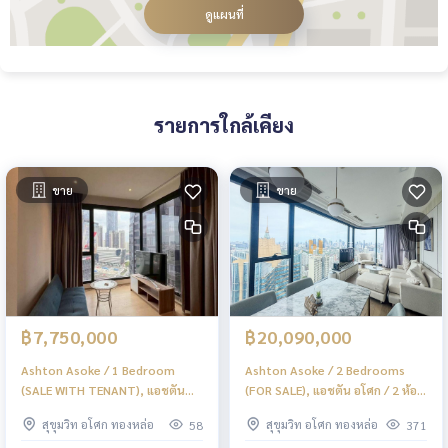
ดูแผนที่
รายการใกล้เคียง
ขาย
ขาย
฿7,750,000
฿20,090,000
Ashton Asoke / 1 Bedroom
Ashton Asoke / 2 Bedrooms
(SALE WITH TENANT), แอชตัน
(FOR SALE), แอชตัน อโศก / 2 ห้อง
อโศก / 1 ห้องนอน (ขายพร้อมผู้เช่า)
นอน (ขาย) JSMN292
สุขุมวิท อโศก ทองหล่อ
สุขุมวิท อโศก ทองหล่อ
58
371
JSMN192