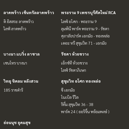
ลาดพร้าว เซ็นทรัลลาดพร้าว
พระราม 9 เพชรบุรีตัดใหม่ RCA
ดิ อิสสระ ลาดพร้าว
ไลฟ์ อโศก - พระราม 9
ไลฟ์ ลาดพร้าว
ลุมพินี พาร์ค พระราม 9 - รัชดา
ศุภาลัยปาร์ค เอกมัย - ทองหล่อ
เดอะ ทรี สุขุมวิท 71 - เอกมัย
บางนา แบริ่ง ลาซาล
รัชดา ห้วยขวาง
เซนโทร บางนา
เอ็กซ์ที ห้วยขวาง
ไลฟ์ รัชดาภิเษก
วิทยุ ชิดลม หลังสวน
สุขุมวิท อโศก ทองหล่อ
185 ราชดำริ
ซี เอกมัย
โนเบิล รีวิล
ริทึ่ม สุขุมวิท 36 - 38
พาร์ค 24 ( ออริจิ้น พร้อมพงษ์ )
อ่อนนุช อุดมสุข