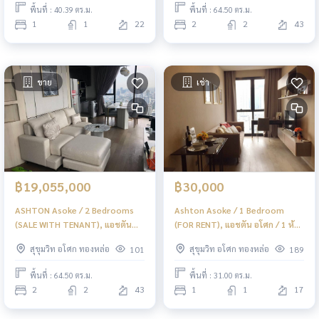
พื้นที่ : 40.39 ตร.ม.
พื้นที่ : 64.50 ตร.ม.
1
1
22
2
2
43
ขาย
เช่า
฿19,055,000
฿30,000
ASHTON Asoke / 2 Bedrooms
Ashton Asoke / 1 Bedroom
(SALE WITH TENANT), แอชตัน
(FOR RENT), แอชตัน อโศก / 1 ห้อง
อโศก / 2 ห้องนอน (ขายพร้อมผู้เช่า)
นอน (เช่า) BJ004
สุขุมวิท อโศก ทองหล่อ
สุขุมวิท อโศก ทองหล่อ
101
189
NES041
พื้นที่ : 64.50 ตร.ม.
พื้นที่ : 31.00 ตร.ม.
2
2
43
1
1
17