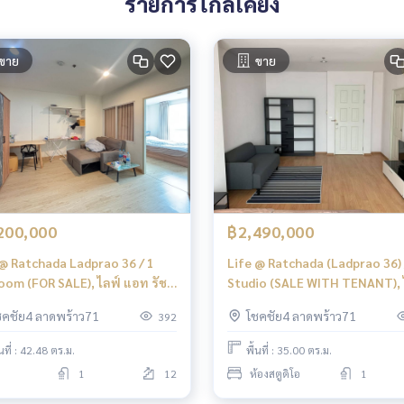
รายการใกล้เคียง
ขาย
ขาย
200,000
฿2,490,000
 @ Ratchada Ladprao 36 / 1
Life @ Ratchada (Ladprao 36) 
oom (FOR SALE), ไลฟ์ แอท รัช
Studio (SALE WITH TENANT), 
าดพร้าว 36 / 1 ห้องนอน (ขาย)
แอท รัชดา (ลาดพร้าว 36) / สตูด
ชคชัย4 ลาดพร้าว71
โชคชัย4 ลาดพร้าว71
392
N089
(ขายพร้อมผู้เช่า) ML171
้นที่ : 42.48 ตร.ม.
พื้นที่ : 35.00 ตร.ม.
1
12
ห้องสตูดิโอ
1