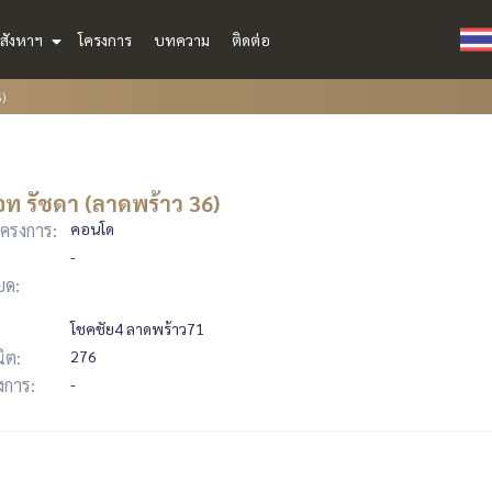
สังหาฯ
โครงการ
บทความ
ติดต่อ
)
อท รัชดา (ลาดพร้าว 36)
ครงการ:
คอนโด
-
ยด:
โชคชัย4 ลาดพร้าว71
ิต:
276
รงการ:
-