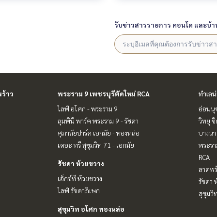
รับข่าวสารรายการ คอนโด และบ้า
ร้าว
พระราม 9 เพชรบุรีตัดใหม่ RCA
ทำเลน
ไลฟ์ อโศก - พระราม 9
อ่อนนุ
ลุมพินี พาร์ค พระราม 9 - รัชดา
วิทยุ 
ศุภาลัยปาร์ค เอกมัย - ทองหล่อ
บางนา 
เดอะ ทรี สุขุมวิท 71 - เอกมัย
พระราม
RCA
รัชดา ห้วยขวาง
ลาดพร้
เอ็กซ์ที ห้วยขวาง
รัชดา 
ไลฟ์ รัชดาภิเษก
สุขุมว
สุขุมวิท อโศก ทองหล่อ