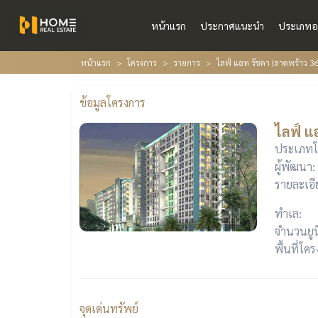
หน้าแรก
ประกาศแนะนำ
ประเภทอ
หน้าแรก
โครงการ
รายการ
ไลฟ์ แอท รัชดา (ลาดพร้าว 36
ข้อมูลโครงการ
ไลฟ์ แ
ประเภทโ
ผู้พัฒนา:
รายละเอี
ทำเล:
จำนวนยูน
พื้นที่โค
จุดเด่นทรัพย์