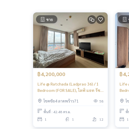
ขาย
฿4,200,000
฿4,
Life @ Ratchada (Ladprao 36) / 1
Life
Bedroom (FOR SALE), ไลฟ์ แอท รัช
Bedr
ดา (ลาดพร้าว 36) / 1 ห้องนอน (ขาย)
ดา ล
โชคชัย4 ลาดพร้าว71
โ
58
JSMN250
TAR
พื้นที่ : 42.48 ตร.ม.
พื
1
1
12
1