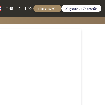
THB
ฝาก ขาย/เช่า
เข้าสู่ระบบ/สมัครสมาชิก